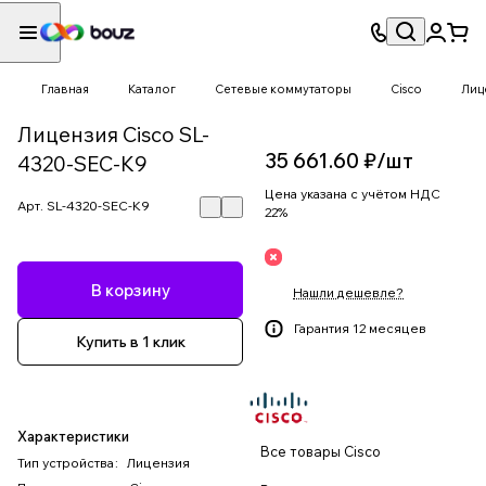
Главная
Каталог
Сетевые коммутаторы
Cisco
Лиц
Лицензия Cisco SL-
35 661.60 ₽/
шт
4320-SEC-K9
Цена указана с учётом НДС
Арт.
SL-4320-SEC-K9
22%
В корзину
Нашли дешевле?
Гарантия 12 месяцев
Купить в 1 клик
Характеристики
Все товары Cisco
Тип устройства
:
Лицензия