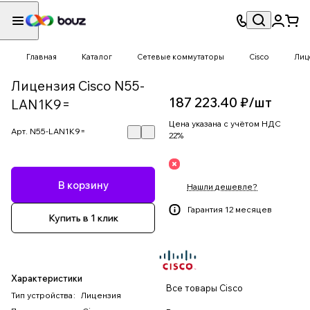
Главная
Каталог
Сетевые коммутаторы
Cisco
Лиц
Лицензия Cisco N55-
187 223.40 ₽/
шт
LAN1K9=
Цена указана с учётом НДС
Арт.
N55-LAN1K9=
22%
В корзину
Нашли дешевле?
Гарантия 12 месяцев
Купить в 1 клик
Характеристики
Все товары Cisco
Тип устройства
:
Лицензия