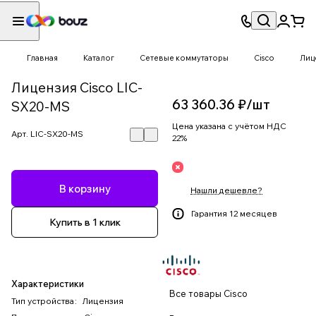
Главная
Каталог
Сетевые коммутаторы
Cisco
Лиц
Лицензия Cisco LIC-
63 360.36 ₽/
шт
SX20-MS
Цена указана с учётом НДС
Арт.
LIC-SX20-MS
22%
В корзину
Нашли дешевле?
Гарантия 12 месяцев
Купить в 1 клик
Характеристики
Все товары Cisco
Тип устройства
:
Лицензия