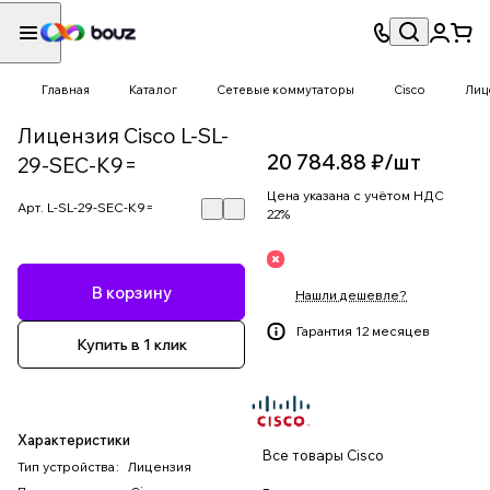
Главная
Каталог
Сетевые коммутаторы
Cisco
Лиц
Лицензия Cisco L-SL-
20 784.88 ₽/
шт
29-SEC-K9=
Цена указана с учётом НДС
Арт.
L-SL-29-SEC-K9=
22%
В корзину
Нашли дешевле?
Гарантия 12 месяцев
Купить в 1 клик
Характеристики
Все товары Cisco
Тип устройства
:
Лицензия