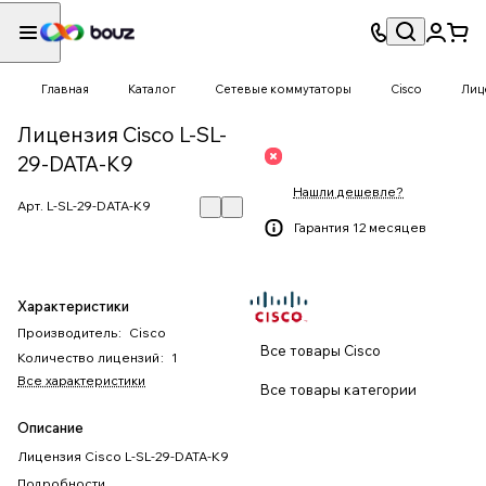
Главная
Каталог
Сетевые коммутаторы
Cisco
Лиц
Лицензия Cisco L-SL-
29-DATA-K9
Нашли дешевле?
Арт.
L-SL-29-DATA-K9
Гарантия 12 месяцев
Характеристики
Производитель
:
Cisco
Все товары Cisco
Количество лицензий
:
1
Все характеристики
Все товары категории
Описание
Лицензия Cisco L-SL-29-DATA-K9
Подробности