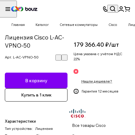
Главная
Каталог
Сетевые коммутаторы
Cisco
Лиц
Лицензия Cisco L-AC-
179 366.40 ₽/
шт
VPNO-50
Цена указана с учётом НДС
Арт.
L-AC-VPNO-50
22%
В корзину
Нашли дешевле?
Гарантия 12 месяцев
Купить в 1 клик
Характеристики
Все товары Cisco
Тип устройства
:
Лицензия