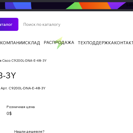
sa
аталог
РАСПРОДАЖА
 КОМПАНИИ
СКЛАД
ТЕХПОДДЕРЖКА
КОНТАК
я Cisco C9200L-DNA-E-48-3Y
8-3Y
Арт.
C9200L-DNA-E-48-3Y
Розничная цена
0$
Нашли дешевле?