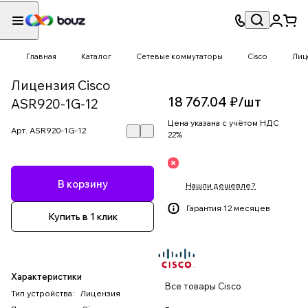
Главная
Каталог
Сетевые коммутаторы
Cisco
Лиц
Лицензия Cisco
18 767.04 ₽/
шт
ASR920-1G-12
Цена указана с учётом НДС
Арт.
ASR920-1G-12
22%
В корзину
Нашли дешевле?
Гарантия 12 месяцев
Купить в 1 клик
Характеристики
Все товары Cisco
Тип устройства
:
Лицензия