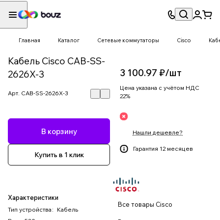
Главная
Каталог
Сетевые коммутаторы
Cisco
Каб
Кабель Cisco CAB-SS-
3 100.97 ₽/
шт
2626X-3
Цена указана с учётом НДС
Арт.
CAB-SS-2626X-3
22%
В корзину
Нашли дешевле?
Гарантия 12 месяцев
Купить в 1 клик
Характеристики
Все товары Cisco
Тип устройства
:
Кабель