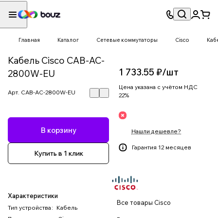
Главная
Каталог
Сетевые коммутаторы
Cisco
Каб
Кабель Cisco CAB-AC-
1 733.55 ₽/
шт
2800W-EU
Цена указана с учётом НДС
Арт.
CAB-AC-2800W-EU
22%
В корзину
Нашли дешевле?
Гарантия 12 месяцев
Купить в 1 клик
Характеристики
Все товары Cisco
Тип устройства
:
Кабель