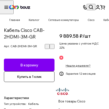
Главная
Каталог
Сетевые коммутаторы
Cisco
Каб
Кабель Cisco CAB-
9 889.58 ₽/
шт
2HDMI-3M-GR
Цена указана с учётом НДС
Арт.
CAB-2HDMI-3M-GR
22%
В корзину
Нашли дешевле?
Гарантия 12 месяцев
Купить в 1 клик
Характеристики
Все товары Cisco
Тип устройства
:
Кабель