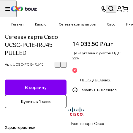
Главная
Каталог
Сетевые коммутаторы
Cisco
Инт
Сетевая карта Cisco
14 033.50 ₽/
шт
UCSC-PCIE-IRJ45
PULLED
Цена указана с учётом НДС
22%
Арт.
UCSC-PCIE-IRJ45
Нашли дешевле?
В корзину
Гарантия 12 месяцев
Купить в 1 клик
Все товары Cisco
Характеристики