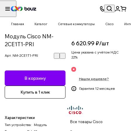
Главная
Каталог
Сетевые коммутаторы
Cisco
Инт
Модуль Cisco NM-
6 620.99 ₽/
шт
2CE1T1-PRI
Цена указана с учётом НДС
Арт.
NM-2CE1T1-PRI
22%
В корзину
Нашли дешевле?
Гарантия 12 месяцев
Купить в 1 клик
Характеристики
Все товары Cisco
Тип устройства
:
Модуль