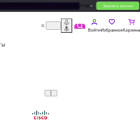
les+2629796@bouz.ru
+7 (495) 846-77-10
Заказать звонок
Войти
Избранное
Корзина
ТЫ