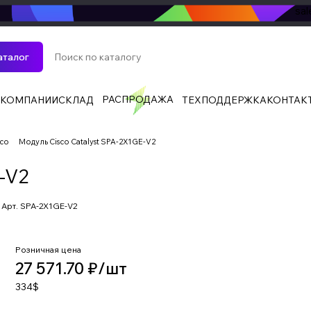
sa
аталог
РАСПРОДАЖА
 КОМПАНИИ
СКЛАД
ТЕХПОДДЕРЖКА
КОНТАК
sco
Модуль Cisco Catalyst SPA-2X1GE-V2
-V2
Арт.
SPA-2X1GE-V2
Розничная цена
27 571.70 ₽/
шт
334$