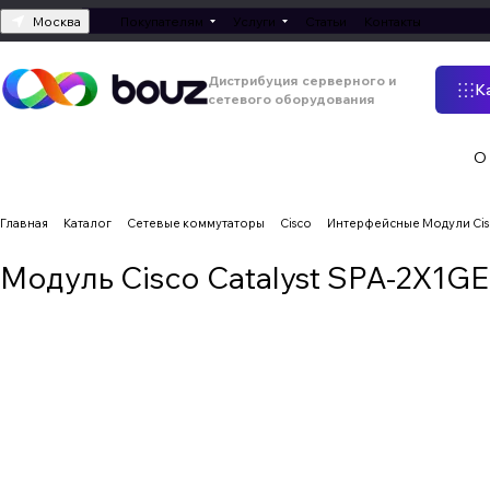
Москва
Покупателям
Услуги
Статьи
Контакты
Дистрибуция серверного и
К
сетевого оборудования
О
Главная
Каталог
Сетевые коммутаторы
Cisco
Интерфейсные Модули Ci
Модуль Cisco Catalyst SPA-2X1GE