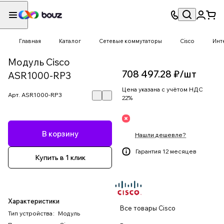
Главная
Каталог
Сетевые коммутаторы
Cisco
Инт
Модуль Cisco
708 497.28 ₽/
шт
ASR1000-RP3
Цена указана с учётом НДС
Арт.
ASR1000-RP3
22%
В корзину
Нашли дешевле?
Гарантия 12 месяцев
Купить в 1 клик
Характеристики
Все товары Cisco
Тип устройства
:
Модуль