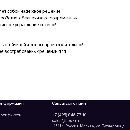
яет собой надежное решение,
стройстве, обеспечивают современный
ктивное управление сетевой
, устойчивой и высокопроизводительной
лее востребованных решений для
информация
Связаться с нами
сертификаты
+7 (495) 846-77-10
sales@bouz.ru
115114, Россия, Москва, ул. Бутлерова д.