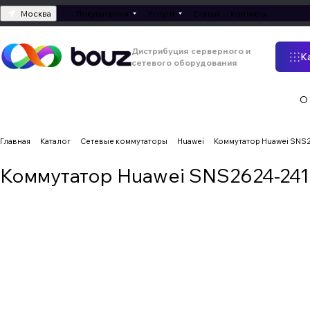
Москва
Покупателям
Услуги
Статьи
Контакты
Дистрибуция серверного и
К
сетевого оборудования
О
Главная
Каталог
Сетевые коммутаторы
Huawei
Коммутатор Huawei SNS
Коммутатор Huawei SNS2624-24