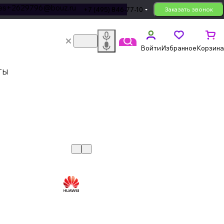
les+2629796@bouz.ru
+7 (495) 846-77-10
Заказать звонок
Войти
Избранное
Корзина
ТЫ