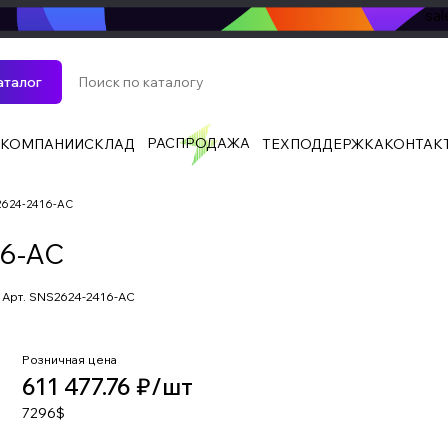
sa
аталог
РАСПРОДАЖА
 КОМПАНИИ
СКЛАД
ТЕХПОДДЕРЖКА
КОНТАК
2624-2416-AC
16-AC
Арт.
SNS2624-2416-AC
Розничная цена
611 477.76 ₽/
шт
7296$