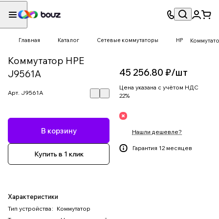
Главная
Каталог
Сетевые коммутаторы
HP
Коммутато
Коммутатор HPE
45 256.80 ₽/
шт
J9561A
Цена указана с учётом НДС
Арт.
J9561A
22%
В корзину
Нашли дешевле?
Гарантия 12 месяцев
Купить в 1 клик
Характеристики
Тип устройства
:
Коммутатор