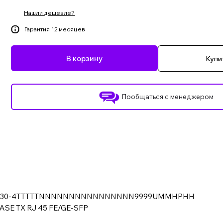
Нашли дешевле?
Гарантия 12 месяцев
В корзину
Купит
Пообщаться с менеджером
ann MAR1130-4TTTTTNNNNNNNNNNNNNNNN9999UMMHPHH
BASE TX RJ 45 FE/GE-SFP