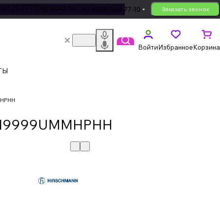
les+2629796@bouz.ru
+7 (495) 846-77-10
Заказать звонок
Войти
Избранное
Корзина
ТЫ
MHPHH
NN9999UMMHPHH