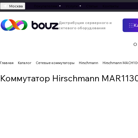
Москва
Покупателям
Услуги
Статьи
Контакты
Дистрибуция серверного и
К
сетевого оборудования
О
Главная
Каталог
Сетевые коммутаторы
Hirschmann
Hirschmann MACH1
Коммутатор Hirschmann MAR