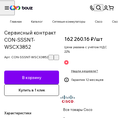
Главная
Каталог
Сетевые коммутаторы
Cisco
Cis
Сервисный контракт
162 260.16 ₽/
шт
CON-SSSNT-
WSCX3852
Цена указана с учётом НДС
22%
Арт.
CON-SSSNT-WSCX3852
Нашли дешевле?
В корзину
Гарантия 12 месяцев
Купить в 1 клик
Все товары Cisco
Характеристики