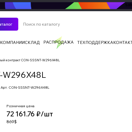
sa
аталог
РАСПРОДАЖА
 КОМПАНИИ
СКЛАД
ТЕХПОДДЕРЖКА
КОНТАК
ный контракт CON-SSSNT-W296X48L
T-W296X48L
Арт.
CON-SSSNT-W296X48L
Розничная цена
72 161.76 ₽/
шт
869$