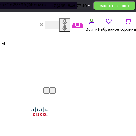
les+2629796@bouz.ru
+7 (495) 846-77-10
Заказать звонок
Войти
Избранное
Корзина
ТЫ