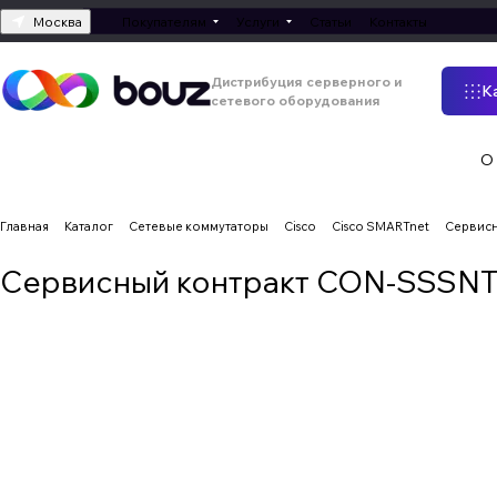
Москва
Покупателям
Услуги
Статьи
Контакты
Дистрибуция серверного и
К
сетевого оборудования
О
Главная
Каталог
Сетевые коммутаторы
Cisco
Cisco SMARTnet
Сервис
Сервисный контракт CON-SSSN