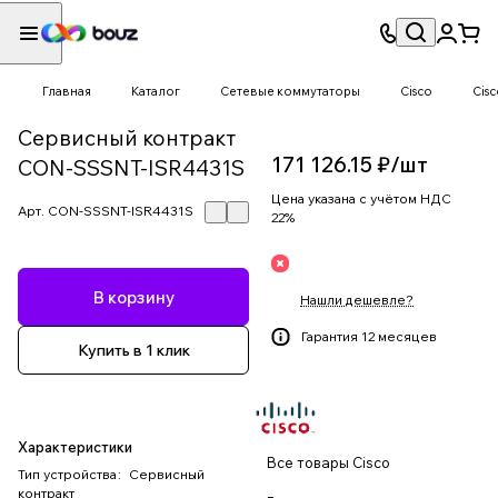
Главная
Каталог
Сетевые коммутаторы
Cisco
Cis
Сервисный контракт
171 126.15 ₽/
шт
CON-SSSNT-ISR4431S
Цена указана с учётом НДС
Арт.
CON-SSSNT-ISR4431S
22%
В корзину
Нашли дешевле?
Гарантия 12 месяцев
Купить в 1 клик
Характеристики
Все товары Cisco
Тип устройства
:
Сервисный
контракт