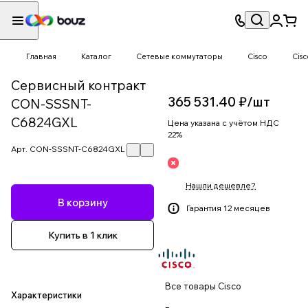
Главная
Каталог
Сетевые коммутаторы
Cisco
Cis
Сервисный контракт
365 531.40 ₽/
шт
CON-SSSNT-
C6824GXL
Цена указана с учётом НДС
22%
Арт.
CON-SSSNT-C6824GXL
Нашли дешевле?
В корзину
Гарантия 12 месяцев
Купить в 1 клик
Все товары Cisco
Характеристики