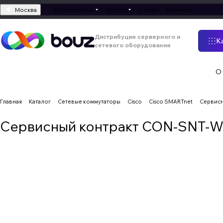
Москва
Покупателям
Услуги
Статьи
Контакты
Дистрибуция серверного и
К
сетевого оборудования
О
Главная
Каталог
Сетевые коммутаторы
Cisco
Cisco SMARTnet
Сервис
Сервисный контракт CON-SNT-