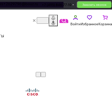
les+2629796@bouz.ru
+7 (495) 846-77-10
Заказать звонок
Войти
Избранное
Корзина
ТЫ