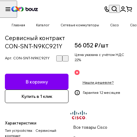
Главная
Каталог
Сетевые коммутаторы
Cisco
Cis
Сервисный контракт
56 052 ₽/
шт
CON-SNT-N9KC921Y
Цена указана с учётом НДС
Арт.
CON-SNT-N9KC921Y
22%
В корзину
Нашли дешевле?
Гарантия 12 месяцев
Купить в 1 клик
Характеристики
Все товары Cisco
Тип устройства
:
Сервисный
контракт