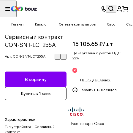
Главная
Каталог
Сетевые коммутаторы
Cisco
Cis
Сервисный контракт
15 106.65 ₽/
шт
CON-SNT-LCT255A
Цена указана с учётом НДС
Арт.
CON-SNT-LCT255A
22%
В корзину
Нашли дешевле?
Гарантия 12 месяцев
Купить в 1 клик
Характеристики
Все товары Cisco
Тип устройства
:
Сервисный
контракт