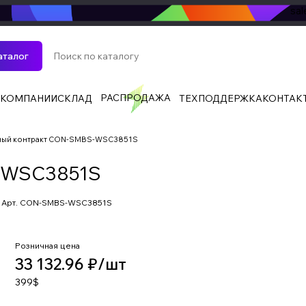
sa
аталог
РАСПРОДАЖА
 КОМПАНИИ
СКЛАД
ТЕХПОДДЕРЖКА
КОНТАК
ный контракт CON-SMBS-WSC3851S
-WSC3851S
Арт.
CON-SMBS-WSC3851S
Розничная цена
33 132.96 ₽/
шт
399$