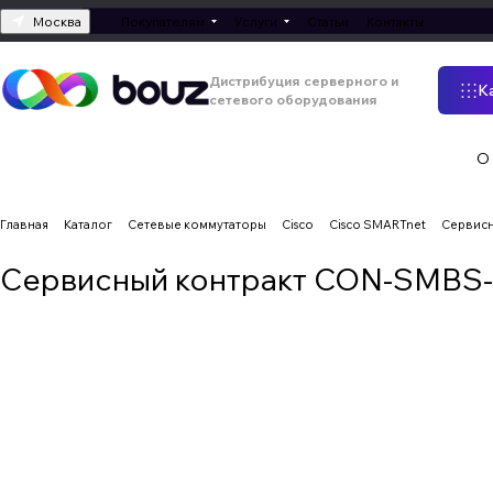
Москва
Покупателям
Услуги
Статьи
Контакты
Дистрибуция серверного и
К
сетевого оборудования
О
Главная
Каталог
Сетевые коммутаторы
Cisco
Cisco SMARTnet
Сервис
Сервисный контракт CON-SMBS