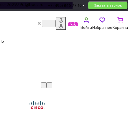
les+2629796@bouz.ru
+7 (495) 846-77-10
Заказать звонок
Войти
Избранное
Корзина
ТЫ