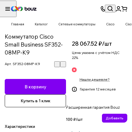
Главная
Каталог
Сетевые коммутаторы
Cisco
Cis
Коммутатор Cisco
28 067.52 ₽/
шт
Small Business SF352-
08MP-K9
Цена указана с учётом НДС
22%
Арт.
SF352-08MP-K9
Нашли дешевле?
В корзину
Гарантия 12 месяцев
Купить в 1 клик
Расширенная гарантия Bouz
Добавить
100 ₽/
шт
Характеристики