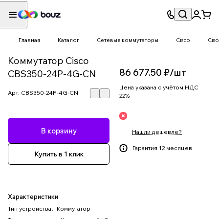
Главная
Каталог
Сетевые коммутаторы
Cisco
Cis
Коммутатор Cisco
86 677.50 ₽/
шт
CBS350-24P-4G-CN
Цена указана с учётом НДС
Арт.
CBS350-24P-4G-CN
22%
В корзину
Нашли дешевле?
Гарантия 12 месяцев
Купить в 1 клик
Характеристики
Тип устройства
:
Коммутатор