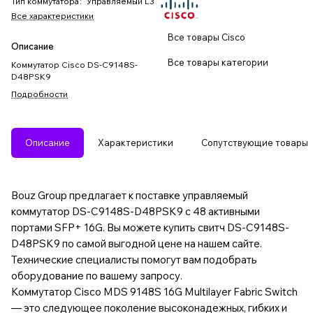
Тип коммутатора
:
Управляемый L3
Все характеристики
Все товары Cisco
Описание
Все товары категории
Коммутатор Cisco DS-C9148S-
D48PSK9
Подробности
Описание
Характеристики
Сопутствующие товары
Bouz Group предлагает к поставке управляемый
коммутатор DS-C9148S-D48PSK9 с 48 активными
портами SFP+ 16G. Вы можете купить свитч DS-C9148S-
D48PSK9 по самой выгодной цене на нашем сайте.
Технические специалисты помогут вам подобрать
оборудование по вашему запросу.
Коммутатор Cisco MDS 9148S 16G Multilayer Fabric Switch
— это следующее поколение высоконадежных, гибких и