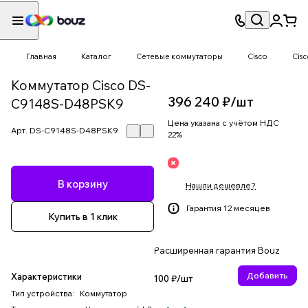
Главная
Каталог
Сетевые коммутаторы
Cisco
Cis
Коммутатор Cisco DS-
396 240 ₽/
шт
C9148S-D48PSK9
Цена указана с учётом НДС
Арт.
DS-C9148S-D48PSK9
22%
В корзину
Нашли дешевле?
Гарантия 12 месяцев
Купить в 1 клик
Расширенная гарантия Bouz
Добавить
Характеристики
100 ₽/
шт
Тип устройства
:
Коммутатор