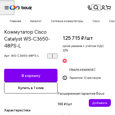
Главная
Каталог
Сетевые коммутаторы
Cisco
Cisc
Коммутатор Cisco
125 715 ₽/
шт
Catalyst WS-C3650-
48PS-L
Цена указана с учётом НДС
22%
Арт.
WS-C3650-48PS-L
Нашли дешевле?
В корзину
Гарантия 12 месяцев
Купить в 1 клик
Расширенная гарантия Bouz
Добавить
100 ₽/
шт
Характеристики