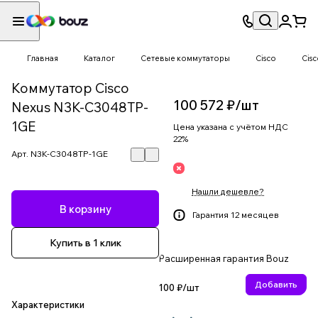
Главная
Каталог
Сетевые коммутаторы
Cisco
Cisc
Коммутатор Cisco
100 572 ₽/
шт
Nexus N3K-C3048TP-
1GE
Цена указана с учётом НДС
22%
Арт.
N3K-C3048TP-1GE
Нашли дешевле?
В корзину
Гарантия 12 месяцев
Купить в 1 клик
Расширенная гарантия Bouz
Добавить
100 ₽/
шт
Характеристики