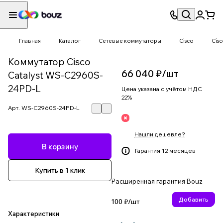
Главная
Каталог
Сетевые коммутаторы
Cisco
Cisc
Коммутатор Cisco
66 040 ₽/
шт
Catalyst WS-C2960S-
24PD-L
Цена указана с учётом НДС
22%
Арт.
WS-C2960S-24PD-L
Нашли дешевле?
В корзину
Гарантия 12 месяцев
Купить в 1 клик
Расширенная гарантия Bouz
Добавить
100 ₽/
шт
Характеристики