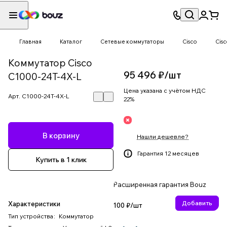
Главная
Каталог
Сетевые коммутаторы
Cisco
Cis
Коммутатор Cisco
95 496 ₽/
шт
C1000-24T-4X-L
Цена указана с учётом НДС
Арт.
C1000-24T-4X-L
22%
В корзину
Нашли дешевле?
Гарантия 12 месяцев
Купить в 1 клик
Расширенная гарантия Bouz
Добавить
Характеристики
100 ₽/
шт
Тип устройства
:
Коммутатор