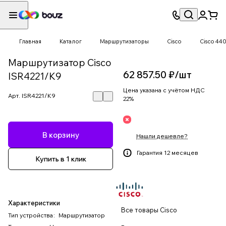
Главная
Каталог
Маршрутизаторы
Cisco
Cisco 440
Маршрутизатор Cisco
62 857.50 ₽/
шт
ISR4221/K9
Цена указана с учётом НДС
Арт.
ISR4221/K9
22%
В корзину
Нашли дешевле?
Гарантия 12 месяцев
Купить в 1 клик
Характеристики
Все товары Cisco
Тип устройства
:
Маршрутизатор