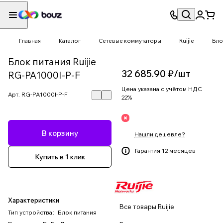
Главная
Каталог
Сетевые коммутаторы
Ruijie
Бло
Блок питания Ruijie
32 685.90 ₽/
шт
RG-PA1000I-P-F
Цена указана с учётом НДС
Арт.
RG-PA1000I-P-F
22%
В корзину
Нашли дешевле?
Гарантия 12 месяцев
Купить в 1 клик
Характеристики
Все товары Ruijie
Тип устройства
:
Блок питания