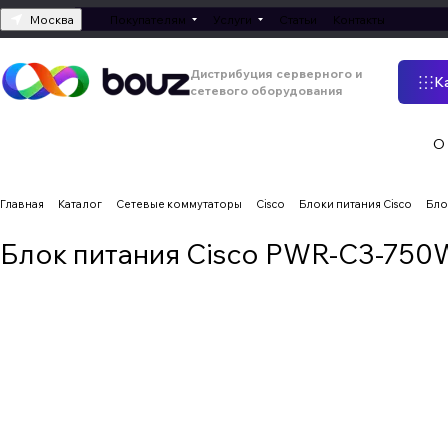
Москва
Покупателям
Услуги
Статьи
Контакты
Дистрибуция серверного и
К
сетевого оборудования
О
Главная
Каталог
Сетевые коммутаторы
Cisco
Блоки питания Cisco
Бло
Блок питания Cisco PWR-C3-75