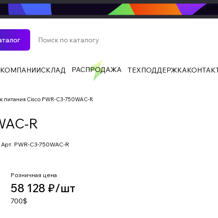
sa
аталог
РАСПРОДАЖА
 КОМПАНИИ
СКЛАД
ТЕХПОДДЕРЖКА
КОНТАК
к питания Cisco PWR-C3-750WAC-R
0WAC-R
Арт.
PWR-C3-750WAC-R
Розничная цена
58 128 ₽/
шт
700$