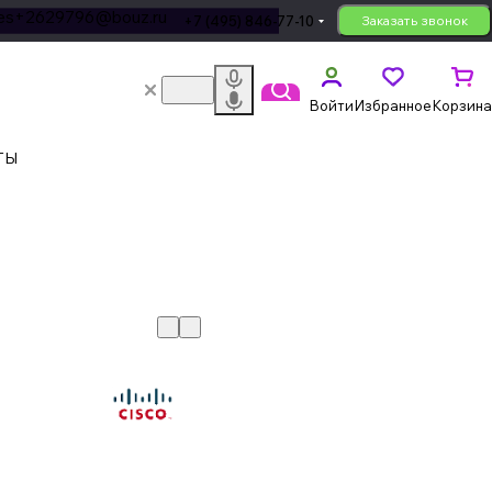
les+2629796@bouz.ru
+7 (495) 846-77-10
Заказать звонок
Войти
Избранное
Корзина
ТЫ