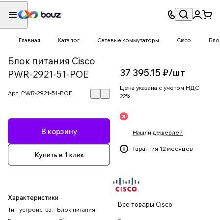
Главная
Каталог
Сетевые коммутаторы
Cisco
Бло
Блок питания Cisco
37 395.15 ₽/
шт
PWR-2921-51-POE
Цена указана с учётом НДС
Арт.
PWR-2921-51-POE
22%
В корзину
Нашли дешевле?
Гарантия 12 месяцев
Купить в 1 клик
Характеристики
Все товары Cisco
Тип устройства
:
Блок питания