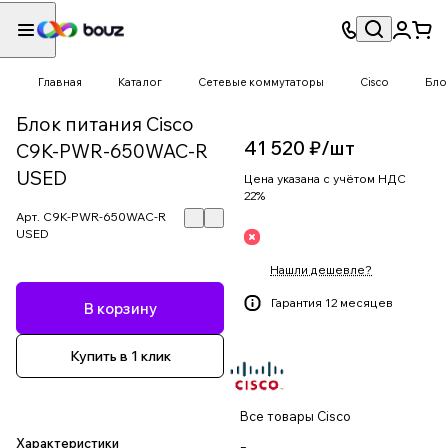
Главная
Каталог
Сетевые коммутаторы
Cisco
Бло
Блок питания Cisco
41 520 ₽/
шт
C9K-PWR-650WAC-R
USED
Цена указана с учётом НДС
22%
Арт.
C9K-PWR-650WAC-R
USED
Нашли дешевле?
Гарантия 12 месяцев
В корзину
Купить в 1 клик
Все товары Cisco
Характеристики