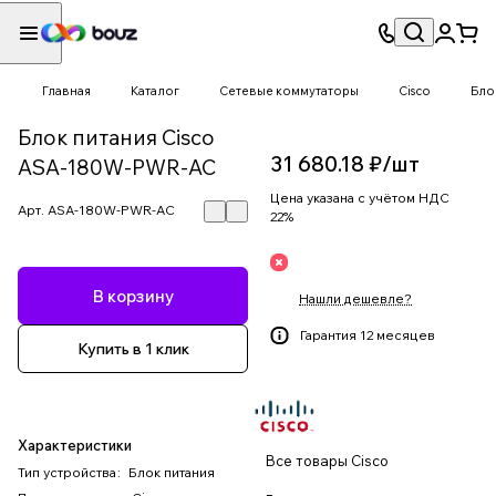
Главная
Каталог
Сетевые коммутаторы
Cisco
Бло
Блок питания Cisco
31 680.18 ₽/
шт
ASA-180W-PWR-AC
Цена указана с учётом НДС
Арт.
ASA-180W-PWR-AC
22%
В корзину
Нашли дешевле?
Гарантия 12 месяцев
Купить в 1 клик
Характеристики
Все товары Cisco
Тип устройства
:
Блок питания