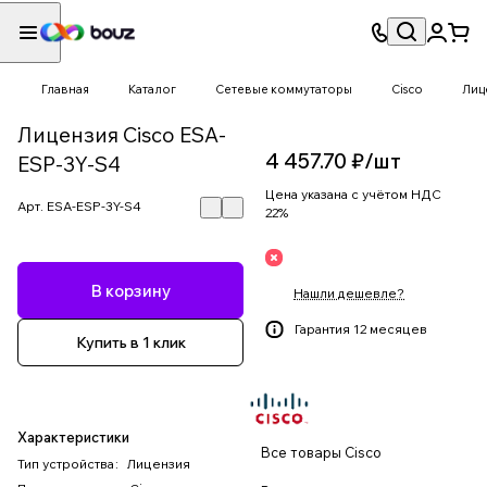
Главная
Каталог
Сетевые коммутаторы
Cisco
Лиц
Лицензия Cisco ESA-
4 457.70 ₽/
шт
ESP-3Y-S4
Цена указана с учётом НДС
Арт.
ESA-ESP-3Y-S4
22%
В корзину
Нашли дешевле?
Гарантия 12 месяцев
Купить в 1 клик
Характеристики
Все товары Cisco
Тип устройства
:
Лицензия