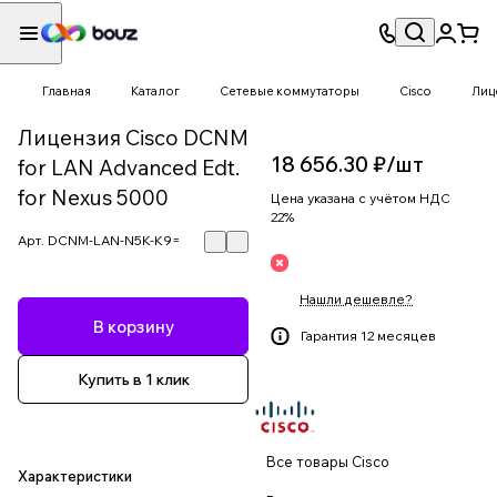
Главная
Каталог
Сетевые коммутаторы
Cisco
Лиц
Лицензия Cisco DCNM
18 656.30 ₽/
шт
for LAN Advanced Edt.
for Nexus 5000
Цена указана с учётом НДС
22%
Арт.
DCNM-LAN-N5K-K9=
Нашли дешевле?
В корзину
Гарантия 12 месяцев
Купить в 1 клик
Все товары Cisco
Характеристики