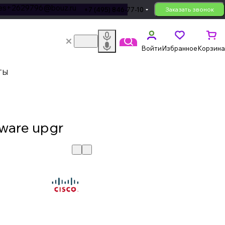
les+2629796@bouz.ru
+7 (495) 846-77-10
Заказать звонок
Войти
Избранное
Корзина
ТЫ
tware upgr