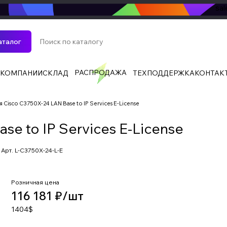
sa
аталог
РАСПРОДАЖА
 КОМПАНИИ
СКЛАД
ТЕХПОДДЕРЖКА
КОНТАК
 Cisco C3750X-24 LAN Base to IP Services E-License
e to IP Services E-License
Арт.
L-C3750X-24-L-E
Розничная цена
116 181 ₽/
шт
1404$