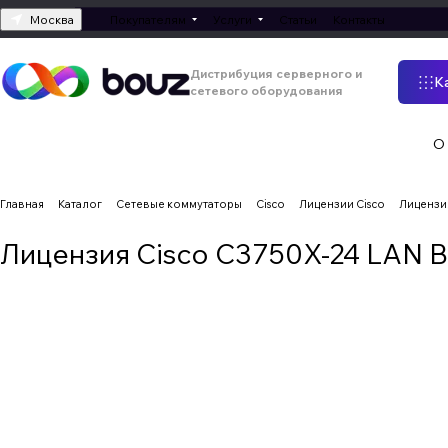
Москва
Покупателям
Услуги
Статьи
Контакты
Дистрибуция серверного и
К
сетевого оборудования
О
Главная
Каталог
Сетевые коммутаторы
Cisco
Лицензии Cisco
Лицензия
Лицензия Cisco C3750X-24 LAN Bas