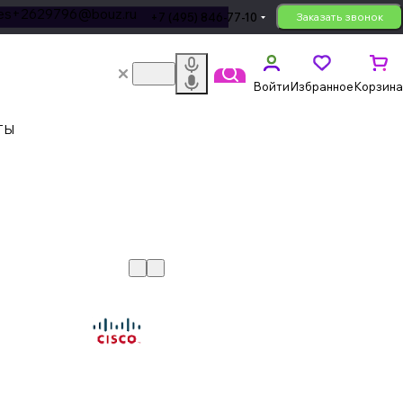
les+2629796@bouz.ru
+7 (495) 846-77-10
Заказать звонок
Войти
Избранное
Корзина
ТЫ