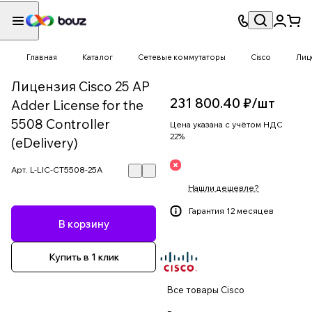
Главная
Каталог
Сетевые коммутаторы
Cisco
Лиц
Лицензия Cisco 25 AP
231 800.40 ₽/
шт
Adder License for the
5508 Controller
Цена указана с учётом НДС
22%
(eDelivery)
Арт.
L-LIC-CT5508-25A
Нашли дешевле?
Гарантия 12 месяцев
В корзину
Купить в 1 клик
Все товары Cisco