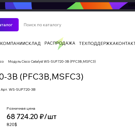
sa
аталог
РАСПРОДАЖА
 КОМПАНИИ
СКЛАД
ТЕХПОДДЕРЖКА
КОНТАК
sco
Модуль Cisco Catalyst WS-SUP720-3B (PFC3B,MSFC3)
20-3B (PFC3B,MSFC3)
Арт.
WS-SUP720-3B
Розничная цена
68 724.20 ₽/
шт
820$