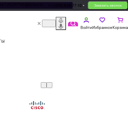
les+2629796@bouz.ru
+7 (495) 846-77-10
Заказать звонок
Войти
Избранное
Корзина
ТЫ