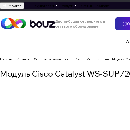
Москва
Покупателям
Услуги
Статьи
Контакты
Дистрибуция серверного и
К
сетевого оборудования
О
Главная
Каталог
Сетевые коммутаторы
Cisco
Интерфейсные Модули Ci
Модуль Cisco Catalyst WS-SUP7