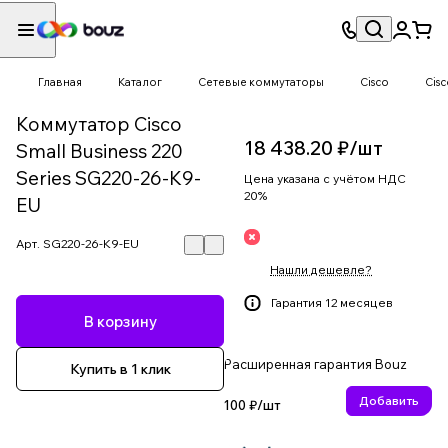
Главная
Каталог
Сетевые коммутаторы
Cisco
Cisc
Коммутатор Cisco
18 438.20 ₽/
шт
Small Business 220
Series SG220-26-K9-
Цена указана с учётом НДС
20%
EU
Арт.
SG220-26-K9-EU
Нашли дешевле?
Гарантия 12 месяцев
В корзину
Расширенная гарантия Bouz
Купить в 1 клик
Добавить
100 ₽/
шт