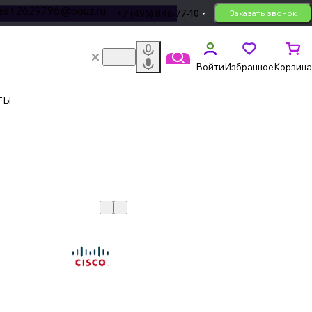
les+2629796@bouz.ru
+7 (495) 846-77-10
Заказать звонок
Войти
Избранное
Корзина
ТЫ