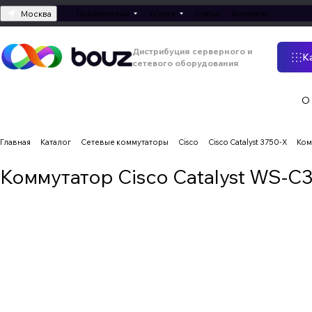
Москва
Покупателям
Услуги
Статьи
Контакты
Дистрибуция серверного и
К
сетевого оборудования
О
Главная
Каталог
Сетевые коммутаторы
Cisco
Cisco Catalyst 3750-X
Ком
Коммутатор Cisco Catalyst WS-C