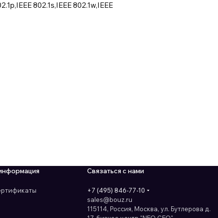
.1p,IEEE 802.1s,IEEE 802.1w,IEEE
информация
Связаться с нами
сертификаты
+7 (495) 846-77-10
sales@bouz.ru
115114, Россия, Москва, ул. Бутлерова д.