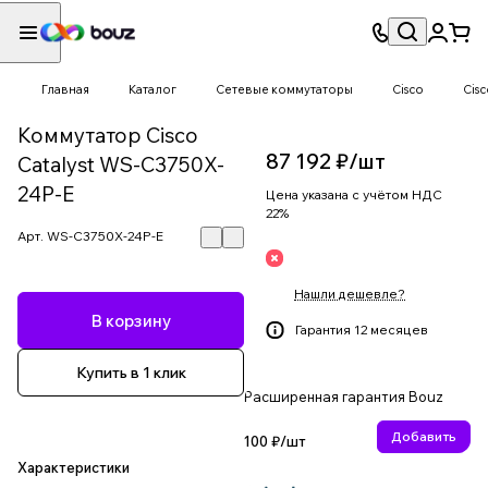
Главная
Каталог
Сетевые коммутаторы
Cisco
Cisc
Коммутатор Cisco
87 192 ₽/
шт
Catalyst WS-C3750X-
24P-E
Цена указана с учётом НДС
22%
Арт.
WS-C3750X-24P-E
Нашли дешевле?
В корзину
Гарантия 12 месяцев
Купить в 1 клик
Расширенная гарантия Bouz
Добавить
100 ₽/
шт
Характеристики