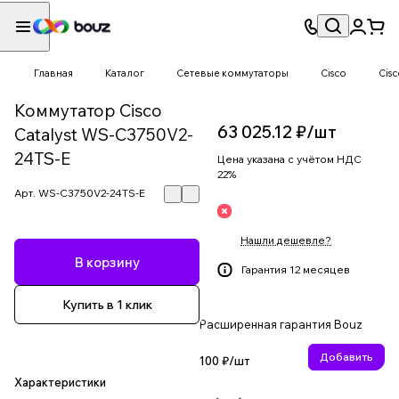
Главная
Каталог
Сетевые коммутаторы
Cisco
Cisc
Коммутатор Cisco
63 025.12 ₽/
шт
Catalyst WS-C3750V2-
24TS-E
Цена указана с учётом НДС
22%
Арт.
WS-C3750V2-24TS-E
Нашли дешевле?
В корзину
Гарантия 12 месяцев
Купить в 1 клик
Расширенная гарантия Bouz
Добавить
100 ₽/
шт
Характеристики