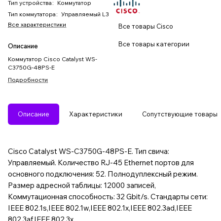
Тип устройства
:
Коммутатор
Тип коммутатора
:
Управляемый L3
Все характеристики
Все товары Cisco
Все товары категории
Описание
Коммутатор Cisco Catalyst WS-
C3750G-48PS-E
Подробности
Описание
Характеристики
Сопутствующие товары
Cisco Catalyst WS-C3750G-48PS-E. Тип свича:
Управляемый. Количество RJ-45 Ethernet портов для
основного подключения: 52. Полнодуплексный режим.
Размер адресной таблицы: 12000 записей,
Коммутационная способность: 32 Gbit/s. Стандарты сети:
IEEE 802.1s,IEEE 802.1w,IEEE 802.1x,IEEE 802.3ad,IEEE
802.3af,IEEE 802.3x