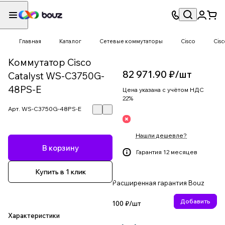
Главная
Каталог
Сетевые коммутаторы
Cisco
Cisc
Коммутатор Cisco
82 971.90 ₽/
шт
Catalyst WS-C3750G-
48PS-E
Цена указана с учётом НДС
22%
Арт.
WS-C3750G-48PS-E
Нашли дешевле?
В корзину
Гарантия 12 месяцев
Купить в 1 клик
Расширенная гарантия Bouz
Добавить
100 ₽/
шт
Характеристики